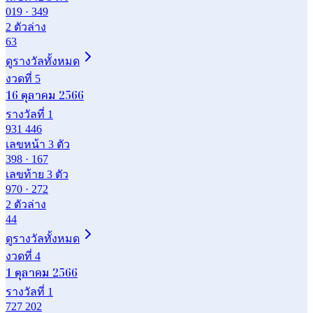
019 · 349
2 ตัวล่าง
63
ดูรางวัลทั้งหมด
งวดที่ 5
16 ตุลาคม 2566
รางวัลที่ 1
931 446
เลขหน้า 3 ตัว
398 · 167
เลขท้าย 3 ตัว
970 · 272
2 ตัวล่าง
44
ดูรางวัลทั้งหมด
งวดที่ 4
1 ตุลาคม 2566
รางวัลที่ 1
727 202