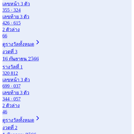
เลขหน้า 3 ตัว
355 · 324
เลขท้าย 3 ตัว
426 · 615
2 ตัวล่าง
66
ดูรางวัลทั้งหมด
งวดที่ 3
16 กันยายน 2566
รางวัลที่ 1
320 812
เลขหน้า 3 ตัว
699 · 037
เลขท้าย 3 ตัว
344 · 057
2 ตัวล่าง
46
ดูรางวัลทั้งหมด
งวดที่ 2