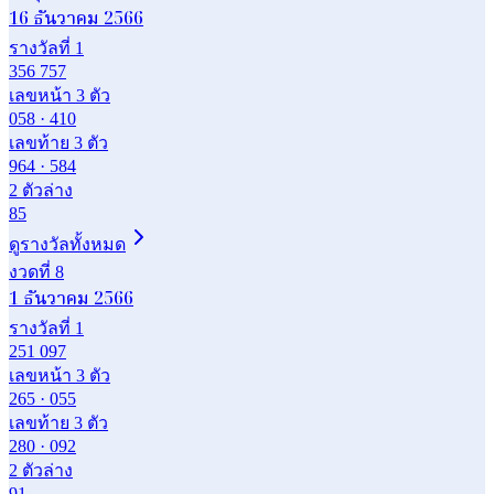
16 ธันวาคม 2566
รางวัลที่ 1
356 757
เลขหน้า 3 ตัว
058 · 410
เลขท้าย 3 ตัว
964 · 584
2 ตัวล่าง
85
ดูรางวัลทั้งหมด
งวดที่ 8
1 ธันวาคม 2566
รางวัลที่ 1
251 097
เลขหน้า 3 ตัว
265 · 055
เลขท้าย 3 ตัว
280 · 092
2 ตัวล่าง
91