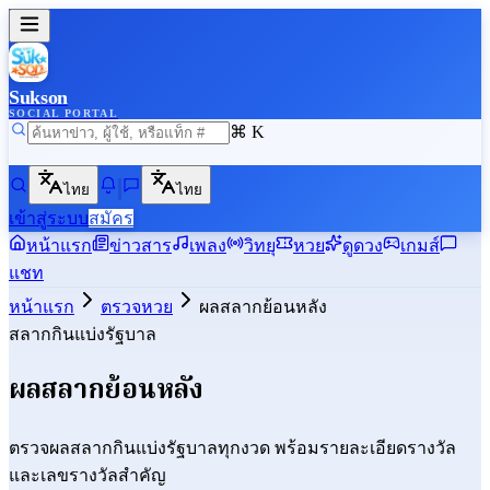
Sukson
SOCIAL PORTAL
⌘ K
ไทย
ไทย
เข้าสู่ระบบ
สมัคร
หน้าแรก
ข่าวสาร
เพลง
วิทยุ
หวย
ดูดวง
เกมส์
แชท
หน้าแรก
ตรวจหวย
ผลสลากย้อนหลัง
สลากกินแบ่งรัฐบาล
ผลสลากย้อนหลัง
ตรวจผลสลากกินแบ่งรัฐบาลทุกงวด พร้อมรายละเอียดรางวัล
และเลขรางวัลสำคัญ