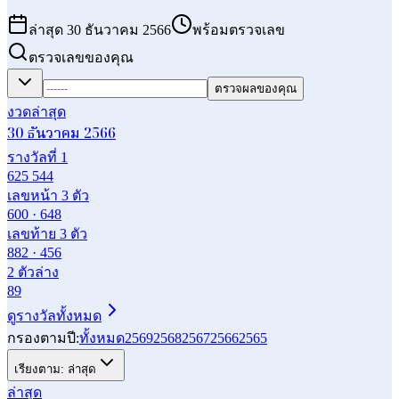
ล่าสุด
30 ธันวาคม 2566
พร้อมตรวจเลข
ตรวจเลขของคุณ
ตรวจผลของคุณ
งวดล่าสุด
30 ธันวาคม 2566
รางวัลที่ 1
625 544
เลขหน้า 3 ตัว
600 · 648
เลขท้าย 3 ตัว
882 · 456
2 ตัวล่าง
89
ดูรางวัลทั้งหมด
กรองตามปี:
ทั้งหมด
2569
2568
2567
2566
2565
เรียงตาม: ล่าสุด
ล่าสุด