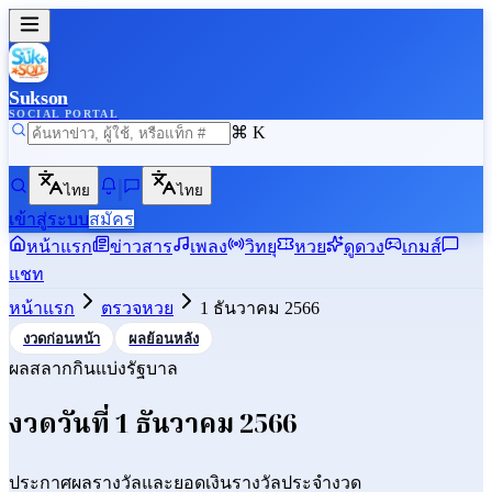
Sukson
SOCIAL PORTAL
⌘ K
ไทย
ไทย
เข้าสู่ระบบ
สมัคร
หน้าแรก
ข่าวสาร
เพลง
วิทยุ
หวย
ดูดวง
เกมส์
แชท
หน้าแรก
ตรวจหวย
1 ธันวาคม 2566
งวดก่อนหน้า
ผลย้อนหลัง
ผลสลากกินแบ่งรัฐบาล
งวดวันที่
1 ธันวาคม 2566
ประกาศผลรางวัลและยอดเงินรางวัลประจำงวด