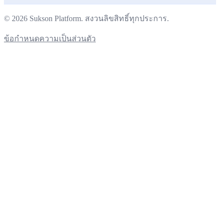
©
2026
Sukson Platform. สงวนลิขสิทธิ์ทุกประการ.
ข้อกำหนด
ความเป็นส่วนตัว