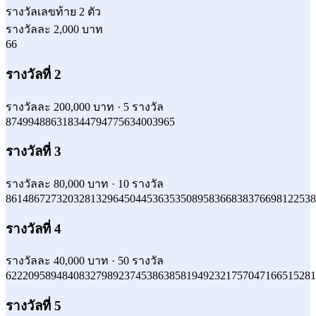
รางวัลเลขท้าย 2 ตัว
รางวัลละ 2,000 บาท
66
รางวัลที่ 2
รางวัลละ
200,000
บาท ·
5
รางวัล
874994
886318
344794
775634
003965
รางวัลที่ 3
รางวัลละ
80,000
บาท ·
10
รางวัล
861486
727320
328132
964504
453635
350895
836683
837669
812253
8
รางวัลที่ 4
รางวัลละ
40,000
บาท ·
50
รางวัล
622209
589484
083279
892374
538638
581949
232175
704716
651528
1
รางวัลที่ 5