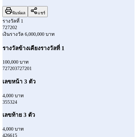
พิมพ์ผล
แชร์
รางวัลที่ 1
7
2
7
2
0
2
เงินรางวัล
6,000,000
บาท
รางวัลข้างเคียงรางวัลที่ 1
100,000
บาท
727203
727201
เลขหน้า 3 ตัว
4,000
บาท
355
324
เลขท้าย 3 ตัว
4,000
บาท
426
615