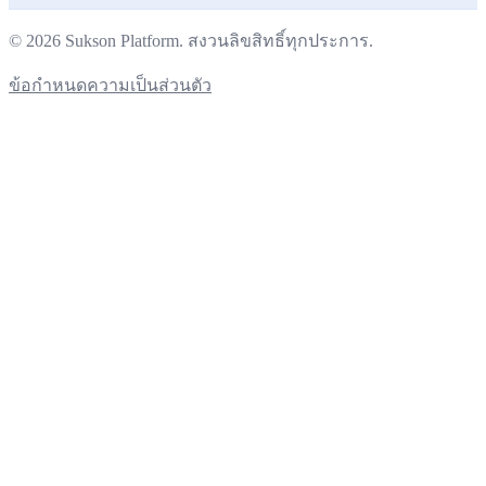
©
2026
Sukson Platform. สงวนลิขสิทธิ์ทุกประการ.
ข้อกำหนด
ความเป็นส่วนตัว