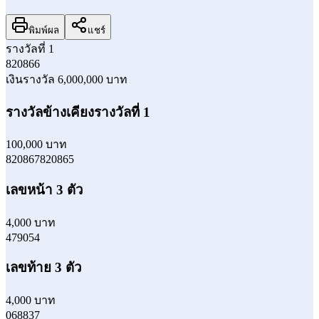
พิมพ์ผล
แชร์
รางวัลที่ 1
8
2
0
8
6
6
เงินรางวัล
6,000,000
บาท
รางวัลข้างเคียงรางวัลที่ 1
100,000
บาท
820867
820865
เลขหน้า 3 ตัว
4,000
บาท
479
054
เลขท้าย 3 ตัว
4,000
บาท
068
837