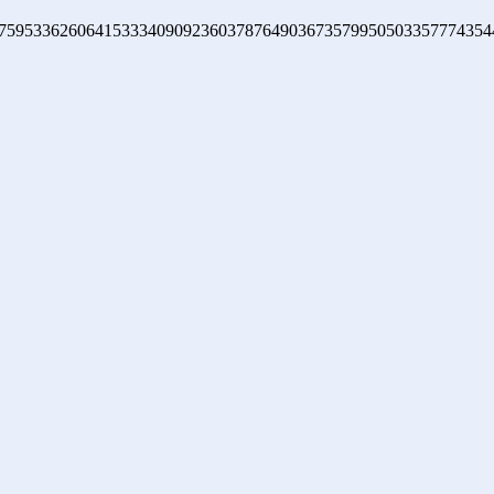
75953
362606
415333
409092
360378
764903
673579
950503
357774
354