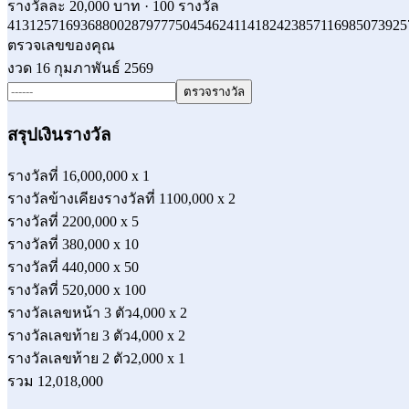
รางวัลละ
20,000
บาท ·
100
รางวัล
413125
716936
880028
797775
045462
411418
242385
711698
507392
5
ตรวจเลขของคุณ
งวด
16 กุมภาพันธ์ 2569
ตรวจรางวัล
สรุปเงินรางวัล
รางวัลที่ 1
6,000,000
x
1
รางวัลข้างเคียงรางวัลที่ 1
100,000
x
2
รางวัลที่ 2
200,000
x
5
รางวัลที่ 3
80,000
x
10
รางวัลที่ 4
40,000
x
50
รางวัลที่ 5
20,000
x
100
รางวัลเลขหน้า 3 ตัว
4,000
x
2
รางวัลเลขท้าย 3 ตัว
4,000
x
2
รางวัลเลขท้าย 2 ตัว
2,000
x
1
รวม
12,018,000