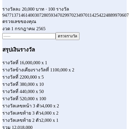
รางวัลละ
20,000
บาท ·
100
รางวัล
947713
714614
003072
805934
702997
023497
011425
422488
997060
7
ตรวจเลขของคุณ
งวด
1 กรกฎาคม 2565
ตรวจรางวัล
สรุปเงินรางวัล
รางวัลที่ 1
6,000,000
x
1
รางวัลข้างเคียงรางวัลที่ 1
100,000
x
2
รางวัลที่ 2
200,000
x
5
รางวัลที่ 3
80,000
x
10
รางวัลที่ 4
40,000
x
50
รางวัลที่ 5
20,000
x
100
รางวัลเลขหน้า 3 ตัว
4,000
x
2
รางวัลเลขท้าย 3 ตัว
4,000
x
2
รางวัลเลขท้าย 2 ตัว
2,000
x
1
รวม
12,018,000