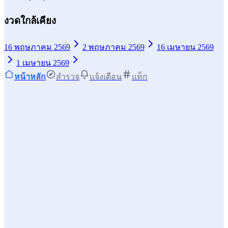
งวดใกล้เคียง
16 พฤษภาคม 2569
2 พฤษภาคม 2569
16 เมษายน 2569
1 เมษายน 2569
หน้าหลัก
สำรวจ
แจ้งเตือน
แท็ก