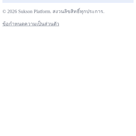
©
2026
Sukson Platform. สงวนลิขสิทธิ์ทุกประการ.
ข้อกำหนด
ความเป็นส่วนตัว