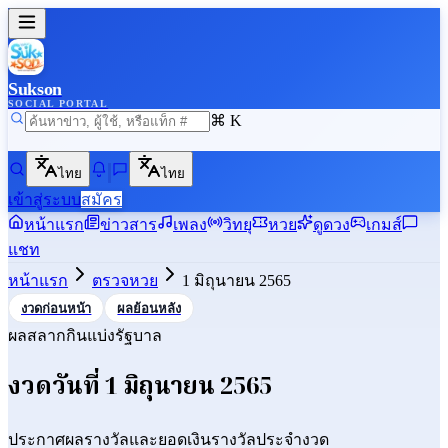
Sukson
SOCIAL PORTAL
⌘ K
ไทย
ไทย
เข้าสู่ระบบ
สมัคร
หน้าแรก
ข่าวสาร
เพลง
วิทยุ
หวย
ดูดวง
เกมส์
แชท
หน้าแรก
ตรวจหวย
1 มิถุนายน 2565
งวดก่อนหน้า
ผลย้อนหลัง
ผลสลากกินแบ่งรัฐบาล
งวดวันที่
1 มิถุนายน 2565
ประกาศผลรางวัลและยอดเงินรางวัลประจำงวด