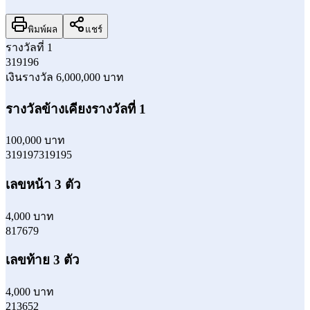
พิมพ์ผล
แชร์
รางวัลที่ 1
3
1
9
1
9
6
เงินรางวัล
6,000,000
บาท
รางวัลข้างเคียงรางวัลที่ 1
100,000
บาท
319197
319195
เลขหน้า 3 ตัว
4,000
บาท
817
679
เลขท้าย 3 ตัว
4,000
บาท
213
652