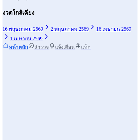
งวดใกล้เคียง
16 พฤษภาคม 2569
2 พฤษภาคม 2569
16 เมษายน 2569
1 เมษายน 2569
หน้าหลัก
สำรวจ
แจ้งเตือน
แท็ก