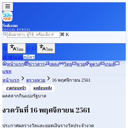
Sukson
SOCIAL PORTAL
⌘ K
ไทย
ไทย
เข้าสู่ระบบ
สมัคร
หน้าแรก
ข่าวสาร
เพลง
วิทยุ
หวย
ดูดวง
เกมส์
แชท
หน้าแรก
ตรวจหวย
16 พฤศจิกายน 2561
งวดก่อนหน้า
ผลย้อนหลัง
ผลสลากกินแบ่งรัฐบาล
งวดวันที่
16 พฤศจิกายน 2561
ประกาศผลรางวัลและยอดเงินรางวัลประจำงวด