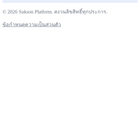
©
2026
Sukson Platform. สงวนลิขสิทธิ์ทุกประการ.
ข้อกำหนด
ความเป็นส่วนตัว