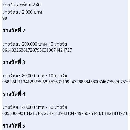
รางวัลเลขท้าย 2 ตัว
รางวัลละ 2,000 บาท
98
รางวัลที่ 2
รางวัลละ
200,000
บาท ·
5
รางวัล
061433
263817
287956
319674
424727
รางวัลที่ 3
รางวัลละ
80,000
บาท ·
10
รางวัล
058224
211341
292752
295536
331992
477883
645600
746775
870753
9
รางวัลที่ 4
รางวัลละ
40,000
บาท ·
50
รางวัล
005506
090184
215167
274781
394310
474975
676348
781821
811971
8
รางวัลที่ 5