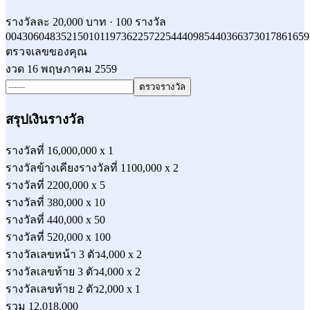
รางวัลละ
20,000
บาท ·
100
รางวัล
004306
048352
150101
197362
257225
444098
544036
637301
786165
9
ตรวจเลขของคุณ
งวด
16 พฤษภาคม 2559
ตรวจรางวัล
สรุปเงินรางวัล
รางวัลที่ 1
6,000,000
x
1
รางวัลข้างเคียงรางวัลที่ 1
100,000
x
2
รางวัลที่ 2
200,000
x
5
รางวัลที่ 3
80,000
x
10
รางวัลที่ 4
40,000
x
50
รางวัลที่ 5
20,000
x
100
รางวัลเลขหน้า 3 ตัว
4,000
x
2
รางวัลเลขท้าย 3 ตัว
4,000
x
2
รางวัลเลขท้าย 2 ตัว
2,000
x
1
รวม
12,018,000