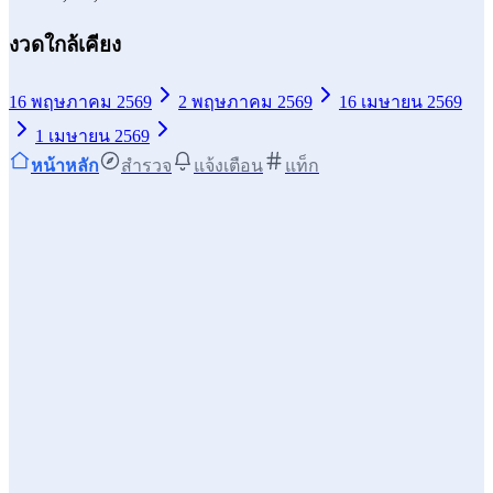
งวดใกล้เคียง
16 พฤษภาคม 2569
2 พฤษภาคม 2569
16 เมษายน 2569
1 เมษายน 2569
หน้าหลัก
สำรวจ
แจ้งเตือน
แท็ก