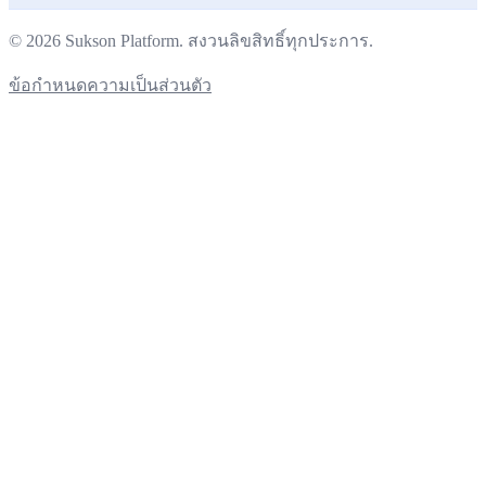
©
2026
Sukson Platform. สงวนลิขสิทธิ์ทุกประการ.
ข้อกำหนด
ความเป็นส่วนตัว