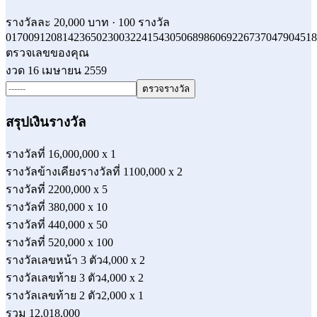
รางวัลละ
20,000
บาท ·
100
รางวัล
017009
120814
236502
300322
415430
506898
606922
673704
790451
8
ตรวจเลขของคุณ
งวด
16 เมษายน 2559
ตรวจรางวัล
สรุปเงินรางวัล
รางวัลที่ 1
6,000,000
x
1
รางวัลข้างเคียงรางวัลที่ 1
100,000
x
2
รางวัลที่ 2
200,000
x
5
รางวัลที่ 3
80,000
x
10
รางวัลที่ 4
40,000
x
50
รางวัลที่ 5
20,000
x
100
รางวัลเลขหน้า 3 ตัว
4,000
x
2
รางวัลเลขท้าย 3 ตัว
4,000
x
2
รางวัลเลขท้าย 2 ตัว
2,000
x
1
รวม
12,018,000