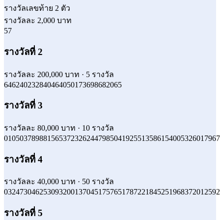
รางวัลเลขท้าย 2 ตัว
รางวัลละ 2,000 บาท
57
รางวัลที่ 2
รางวัลละ
200,000
บาท ·
5
รางวัล
646240
232840
464050
173698
682065
รางวัลที่ 3
รางวัลละ
80,000
บาท ·
10
รางวัล
010503
789881
565372
326244
798504
192551
358615
400532
601796
7
รางวัลที่ 4
รางวัลละ
40,000
บาท ·
50
รางวัล
032473
046253
093200
137045
175765
178722
184525
196837
201259
2
รางวัลที่ 5