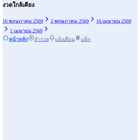
งวดใกล้เคียง
16 พฤษภาคม 2569
2 พฤษภาคม 2569
16 เมษายน 2569
1 เมษายน 2569
หน้าหลัก
สำรวจ
แจ้งเตือน
แท็ก