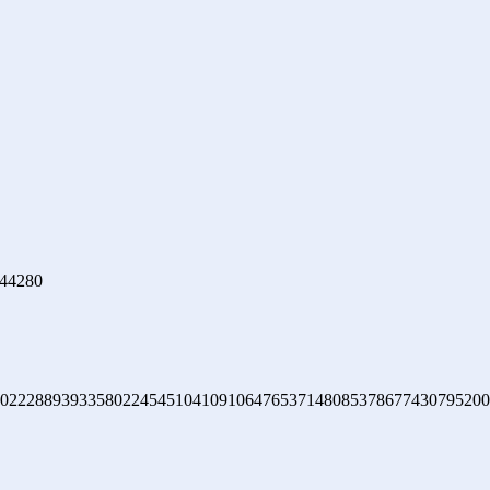
44280
02228
893933
580224
545104
109106
476537
148085
378677
430795
200