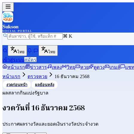
Sukson
SOCIAL PORTAL
⌘ K
ไทย
ไทย
เข้าสู่ระบบ
สมัคร
หน้าแรก
ข่าวสาร
เพลง
วิทยุ
หวย
ดูดวง
เกมส์
แช
หน้าแรก
ตรวจหวย
16 ธันวาคม 2568
งวดก่อนหน้า
ผลย้อนหลัง
ผลสลากกินแบ่งรัฐบาล
งวดวันที่
16 ธันวาคม 2568
ประกาศผลรางวัลและยอดเงินรางวัลประจำงวด