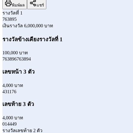
พิมพ์ผล
แชร์
รางวัลที่ 1
7
6
3
8
9
5
เงินรางวัล
6,000,000
บาท
รางวัลข้างเคียงรางวัลที่ 1
100,000
บาท
763896
763894
เลขหน้า 3 ตัว
4,000
บาท
431
176
เลขท้าย 3 ตัว
4,000
บาท
014
449
รางวัลเลขท้าย 2 ตัว