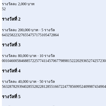
รางวัลละ 2,000 บาท
52
รางวัลที่ 2
รางวัลละ
200,000
บาท ·
5
รางวัล
643258
223276
554757
175105
472864
รางวัลที่ 3
รางวัลละ
80,000
บาท ·
10
รางวัล
001046
005846
885722
577411
457067
798981
522202
936527
425723
0
รางวัลที่ 4
รางวัลละ
40,000
บาท ·
50
รางวัล
563287
829394
028552
822812
855166
722477
856995
240998
743490
4
รางวัลที่ 5