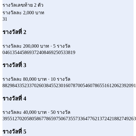
รางวัลเลขท้าย 2 ตัว
รางวัลละ 2,000 บาท
31
รางวัลที่ 2
รางวัลละ
200,000
บาท ·
5
รางวัล
046135
445869
372408
469250
533819
รางวัลที่ 3
รางวัลละ
80,000
บาท ·
10
รางวัล
882984
335233
702603
845523
016078
700546
078655
161206
239209
1
รางวัลที่ 4
รางวัลละ
40,000
บาท ·
50
รางวัล
395512
702058
058677
865975
067355
733647
762137
242188
274926
3
รางวัลที่ 5