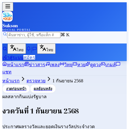
Sukson
SOCIAL PORTAL
⌘ K
ไทย
ไทย
เข้าสู่ระบบ
สมัคร
หน้าแรก
ข่าวสาร
เพลง
วิทยุ
หวย
ดูดวง
เกมส์
แชท
หน้าแรก
ตรวจหวย
1 กันยายน 2568
งวดก่อนหน้า
ผลย้อนหลัง
ผลสลากกินแบ่งรัฐบาล
งวดวันที่
1 กันยายน 2568
ประกาศผลรางวัลและยอดเงินรางวัลประจำงวด