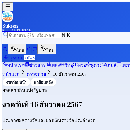
Sukson
SOCIAL PORTAL
⌘ K
ไทย
ไทย
เข้าสู่ระบบ
สมัคร
หน้าแรก
ข่าวสาร
เพลง
วิทยุ
หวย
ดูดวง
เกมส์
แช
หน้าแรก
ตรวจหวย
16 ธันวาคม 2567
งวดก่อนหน้า
ผลย้อนหลัง
ผลสลากกินแบ่งรัฐบาล
งวดวันที่
16 ธันวาคม 2567
ประกาศผลรางวัลและยอดเงินรางวัลประจำงวด