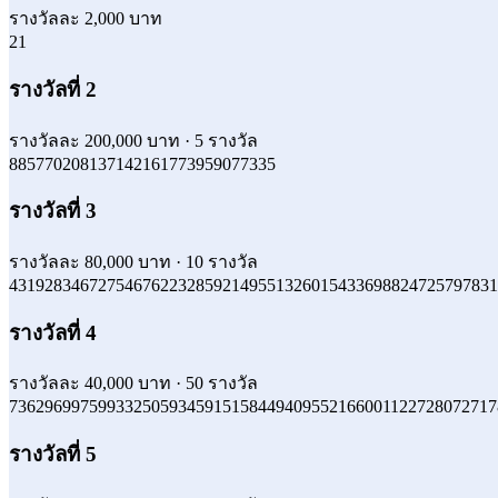
รางวัลละ 2,000 บาท
21
รางวัลที่ 2
รางวัลละ
200,000
บาท ·
5
รางวัล
885770
208137
142161
773959
077335
รางวัลที่ 3
รางวัลละ
80,000
บาท ·
10
รางวัล
431928
346727
546762
232859
214955
132601
543369
882472
579783
1
รางวัลที่ 4
รางวัลละ
40,000
บาท ·
50
รางวัล
736296
997599
332505
934591
515844
940955
216600
112272
807271
7
รางวัลที่ 5