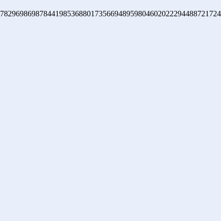
78296
986987
844198
536880
173566
948959
804602
022294
488721
724