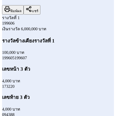
พิมพ์ผล
แชร์
รางวัลที่ 1
1
9
9
6
0
6
เงินรางวัล
6,000,000
บาท
รางวัลข้างเคียงรางวัลที่ 1
100,000
บาท
199605
199607
เลขหน้า 3 ตัว
4,000
บาท
173
220
เลขท้าย 3 ตัว
4,000
บาท
094
388