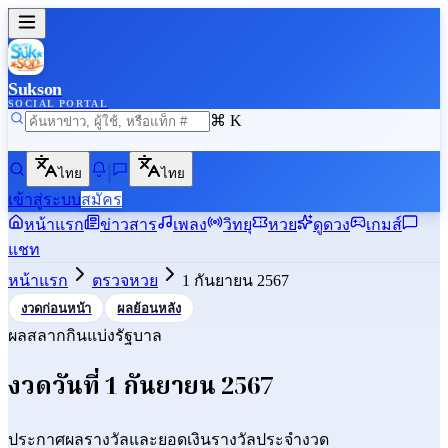
Sukson
SOCIAL PORTAL
⌘ K
ไทย
ไทย
เข้าสู่ระบบ
สมัคร
หน้าแรก
ข่าวสาร
เพลง
วิทยุ
หวย
ดูดวง
เกมส์
แชท
หน้าแรก
ตรวจหวย
1 กันยายน 2567
งวดก่อนหน้า
ผลย้อนหลัง
ผลสลากกินแบ่งรัฐบาล
งวดวันที่
1 กันยายน 2567
ประกาศผลรางวัลและยอดเงินรางวัลประจำงวด