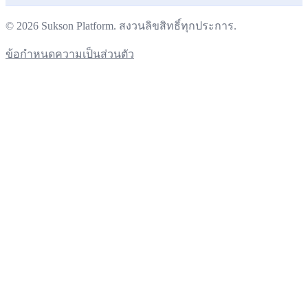
©
2026
Sukson Platform. สงวนลิขสิทธิ์ทุกประการ.
ข้อกำหนด
ความเป็นส่วนตัว