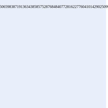
506
598387
191363
438585
752876
848407
728162
277604
101429
02509