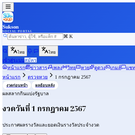
Sukson
SOCIAL PORTAL
⌘ K
ไทย
ไทย
เข้าสู่ระบบ
สมัคร
หน้าแรก
ข่าวสาร
เพลง
วิทยุ
หวย
ดูดวง
เกมส์
แช
หน้าแรก
ตรวจหวย
1 กรกฎาคม 2567
งวดก่อนหน้า
ผลย้อนหลัง
ผลสลากกินแบ่งรัฐบาล
งวดวันที่
1 กรกฎาคม 2567
ประกาศผลรางวัลและยอดเงินรางวัลประจำงวด