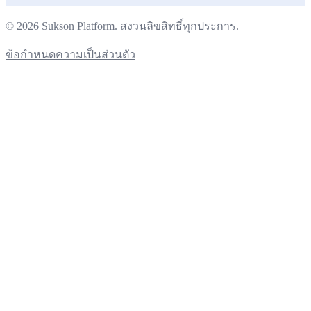
©
2026
Sukson Platform. สงวนลิขสิทธิ์ทุกประการ.
ข้อกำหนด
ความเป็นส่วนตัว