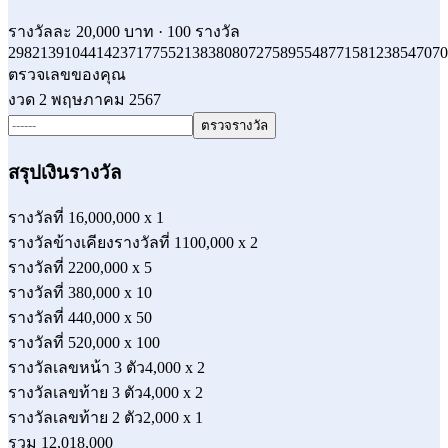
รางวัลละ
20,000
บาท ·
100
รางวัล
298213
910441
423717
755213
838080
727589
554877
158123
854707
0
ตรวจเลขของคุณ
งวด
2 พฤษภาคม 2567
ตรวจรางวัล
สรุปเงินรางวัล
รางวัลที่ 1
6,000,000
x
1
รางวัลข้างเคียงรางวัลที่ 1
100,000
x
2
รางวัลที่ 2
200,000
x
5
รางวัลที่ 3
80,000
x
10
รางวัลที่ 4
40,000
x
50
รางวัลที่ 5
20,000
x
100
รางวัลเลขหน้า 3 ตัว
4,000
x
2
รางวัลเลขท้าย 3 ตัว
4,000
x
2
รางวัลเลขท้าย 2 ตัว
2,000
x
1
รวม
12,018,000