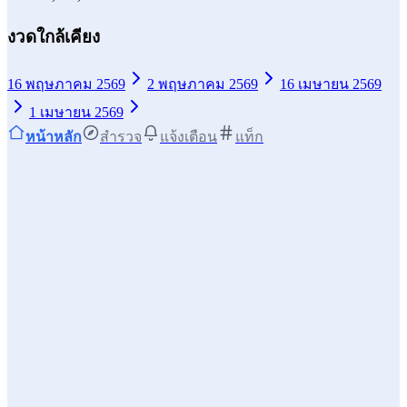
งวดใกล้เคียง
16 พฤษภาคม 2569
2 พฤษภาคม 2569
16 เมษายน 2569
1 เมษายน 2569
หน้าหลัก
สำรวจ
แจ้งเตือน
แท็ก