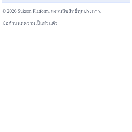
©
2026
Sukson Platform. สงวนลิขสิทธิ์ทุกประการ.
ข้อกำหนด
ความเป็นส่วนตัว