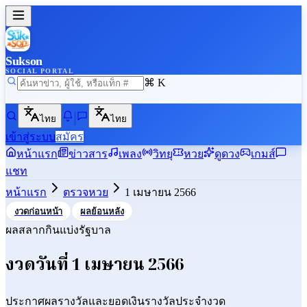
Sukson
SOCIAL PORTAL
⌘ K
ไทย
ไทย
เข้าสู่ระบบ
สมัคร
หน้าแรก
ข่าวสาร
เพลง
วิทยุ
หวย
ดูดวง
เกมส์
แชท
หน้าแรก
ตรวจหวย
1 เมษายน 2566
งวดก่อนหน้า
ผลย้อนหลัง
ผลสลากกินแบ่งรัฐบาล
งวดวันที่
1 เมษายน 2566
ประกาศผลรางวัลและยอดเงินรางวัลประจำงวด