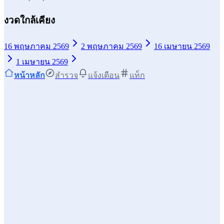
งวดใกล้เคียง
16 พฤษภาคม 2569
2 พฤษภาคม 2569
16 เมษายน 2569
1 เมษายน 2569
หน้าหลัก
สำรวจ
แจ้งเตือน
แท็ก