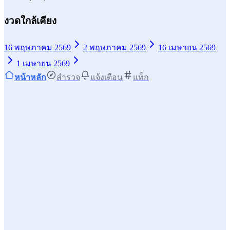
งวดใกล้เคียง
16 พฤษภาคม 2569
2 พฤษภาคม 2569
16 เมษายน 2569
1 เมษายน 2569
หน้าหลัก
สำรวจ
แจ้งเตือน
แท็ก