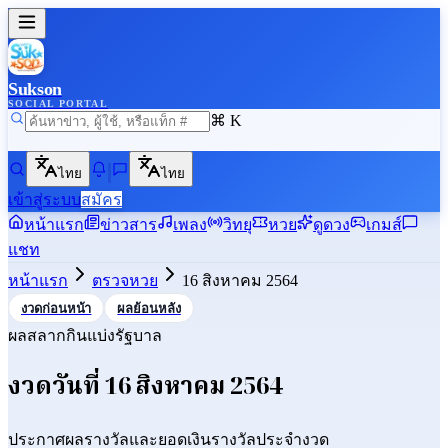
Sukson
SOCIAL PORTAL
⌘ K
ไทย
ไทย
เข้าสู่ระบบ
สมัคร
หน้าแรก
ข่าวสาร
เพลง
วิทยุ
หวย
ดูดวง
เกมส์
แชท
หน้าแรก
ตรวจหวย
16 สิงหาคม 2564
งวดก่อนหน้า
ผลย้อนหลัง
ผลสลากกินแบ่งรัฐบาล
งวดวันที่
16 สิงหาคม 2564
ประกาศผลรางวัลและยอดเงินรางวัลประจำงวด