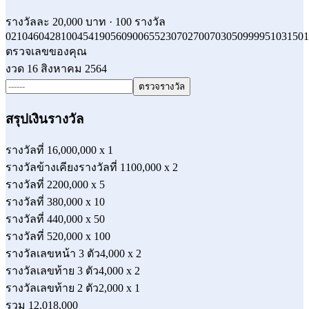
รางวัลละ
20,000
บาท ·
100
รางวัล
021046
042810
045419
056090
065523
070270
070305
099995
103150
1
ตรวจเลขของคุณ
งวด
16 สิงหาคม 2564
ตรวจรางวัล
สรุปเงินรางวัล
รางวัลที่ 1
6,000,000
x
1
รางวัลข้างเคียงรางวัลที่ 1
100,000
x
2
รางวัลที่ 2
200,000
x
5
รางวัลที่ 3
80,000
x
10
รางวัลที่ 4
40,000
x
50
รางวัลที่ 5
20,000
x
100
รางวัลเลขหน้า 3 ตัว
4,000
x
2
รางวัลเลขท้าย 3 ตัว
4,000
x
2
รางวัลเลขท้าย 2 ตัว
2,000
x
1
รวม
12,018,000