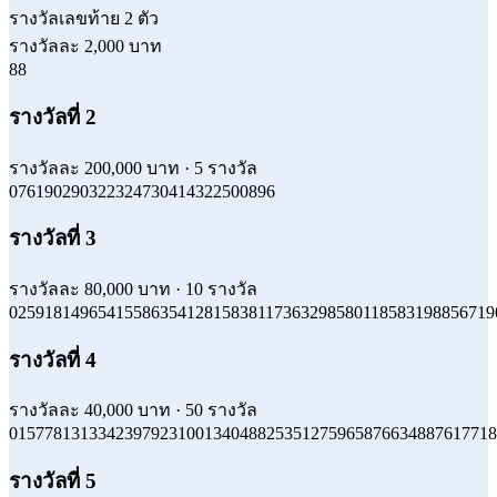
รางวัลเลขท้าย 2 ตัว
รางวัลละ 2,000 บาท
88
รางวัลที่ 2
รางวัลละ
200,000
บาท ·
5
รางวัล
076190
290322
324730
414322
500896
รางวัลที่ 3
รางวัลละ
80,000
บาท ·
10
รางวัล
025918
149654
155863
541281
583811
736329
858011
858319
885671
9
รางวัลที่ 4
รางวัลละ
40,000
บาท ·
50
รางวัล
015778
131334
239792
310013
404882
535127
596587
663488
761771
8
รางวัลที่ 5