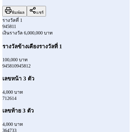
พิมพ์ผล
แชร์
รางวัลที่ 1
9
4
5
8
1
1
เงินรางวัล
6,000,000
บาท
รางวัลข้างเคียงรางวัลที่ 1
100,000
บาท
945810
945812
เลขหน้า 3 ตัว
4,000
บาท
712
614
เลขท้าย 3 ตัว
4,000
บาท
364
733