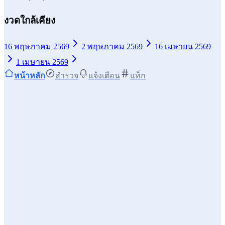
งวดใกล้เคียง
16 พฤษภาคม 2569
2 พฤษภาคม 2569
16 เมษายน 2569
1 เมษายน 2569
หน้าหลัก
สำรวจ
แจ้งเตือน
แท็ก