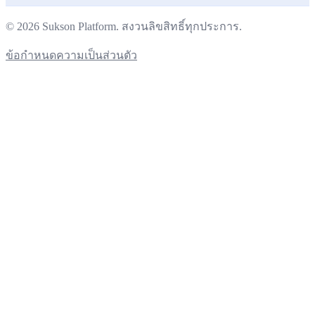
©
2026
Sukson Platform. สงวนลิขสิทธิ์ทุกประการ.
ข้อกำหนด
ความเป็นส่วนตัว