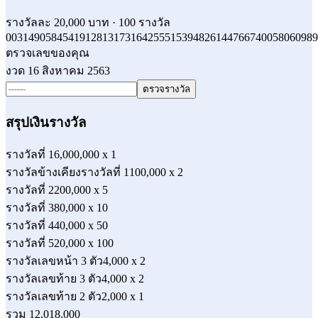
รางวัลละ
20,000
บาท ·
100
รางวัล
003149
058454
191281
317316
425551
539482
614476
674005
806098
9
ตรวจเลขของคุณ
งวด
16 สิงหาคม 2563
ตรวจรางวัล
สรุปเงินรางวัล
รางวัลที่ 1
6,000,000
x
1
รางวัลข้างเคียงรางวัลที่ 1
100,000
x
2
รางวัลที่ 2
200,000
x
5
รางวัลที่ 3
80,000
x
10
รางวัลที่ 4
40,000
x
50
รางวัลที่ 5
20,000
x
100
รางวัลเลขหน้า 3 ตัว
4,000
x
2
รางวัลเลขท้าย 3 ตัว
4,000
x
2
รางวัลเลขท้าย 2 ตัว
2,000
x
1
รวม
12,018,000