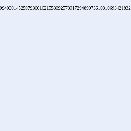
09403
014525
079360
162155
309257
391729
489973
610310
693421
832