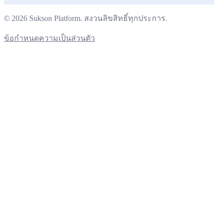
©
2026
Sukson Platform. สงวนลิขสิทธิ์ทุกประการ.
ข้อกำหนด
ความเป็นส่วนตัว