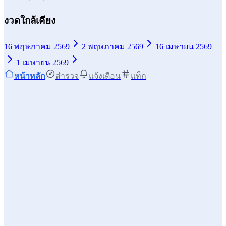
งวดใกล้เคียง
16 พฤษภาคม 2569
2 พฤษภาคม 2569
16 เมษายน 2569
1 เมษายน 2569
หน้าหลัก
สำรวจ
แจ้งเตือน
แท็ก