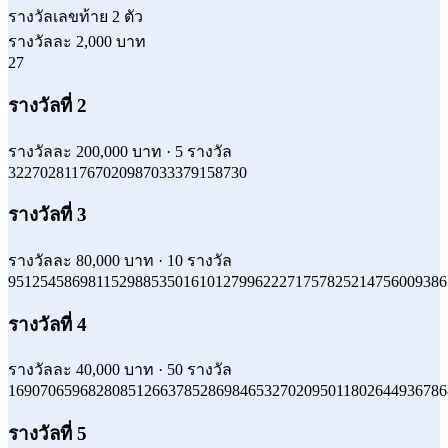
รางวัลเลขท้าย 2 ตัว
รางวัลละ 2,000 บาท
27
รางวัลที่ 2
รางวัลละ
200,000
บาท ·
5
รางวัล
322702
811767
020987
033379
158730
รางวัลที่ 3
รางวัลละ
80,000
บาท ·
10
รางวัล
951254
586981
152988
535016
101279
962227
175782
521475
600938
6
รางวัลที่ 4
รางวัลละ
40,000
บาท ·
50
รางวัล
169070
659682
808512
663785
286984
653270
209501
180264
493678
6
รางวัลที่ 5