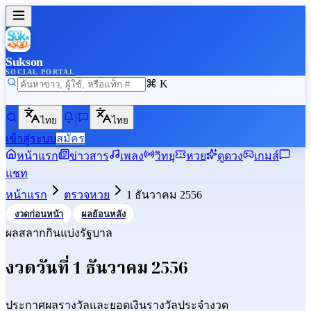
Sukson
SOCIAL PORTAL
⌘ K
ไทย
ไทย
เข้าสู่ระบบ
สมัคร
หน้าแรก
ข่าวสาร
เพลง
วิทยุ
หวย
ดูดวง
เกมส์
แชท
หน้าแรก
ตรวจหวย
1 ธันวาคม 2556
งวดก่อนหน้า
ผลย้อนหลัง
ผลสลากกินแบ่งรัฐบาล
งวดวันที่
1 ธันวาคม 2556
ประกาศผลรางวัลและยอดเงินรางวัลประจำงวด