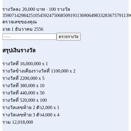
รางวัลละ
20,000
บาท ·
100
รางวัล
359071
429842
510545
924750
685091
911369
064983
328367
579113
9
ตรวจเลขของคุณ
งวด
1 ธันวาคม 2556
ตรวจรางวัล
สรุปเงินรางวัล
รางวัลที่ 1
6,000,000
x
1
รางวัลข้างเคียงรางวัลที่ 1
100,000
x
2
รางวัลที่ 2
200,000
x
5
รางวัลที่ 3
80,000
x
10
รางวัลที่ 4
40,000
x
50
รางวัลที่ 5
20,000
x
100
รางวัลเลขท้าย 2 ตัว
2,000
x
1
รางวัลเลขท้าย 3 ตัว
4,000
x
4
รวม
12,018,000