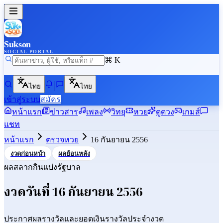
Sukson
SOCIAL PORTAL
⌘ K
ไทย
ไทย
เข้าสู่ระบบ
สมัคร
หน้าแรก
ข่าวสาร
เพลง
วิทยุ
หวย
ดูดวง
เกมส์
แชท
หน้าแรก
ตรวจหวย
16 กันยายน 2556
งวดก่อนหน้า
ผลย้อนหลัง
ผลสลากกินแบ่งรัฐบาล
งวดวันที่
16 กันยายน 2556
ประกาศผลรางวัลและยอดเงินรางวัลประจำงวด