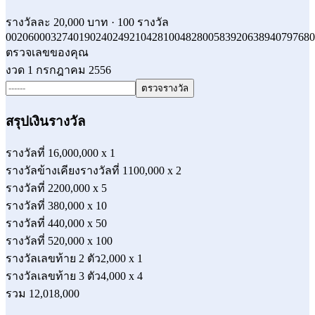
รางวัลละ
20,000
บาท ·
100
รางวัล
002060
003274
019024
024921
042810
048280
058392
063894
079768
0
ตรวจเลขของคุณ
งวด
1 กรกฎาคม 2556
ตรวจรางวัล
สรุปเงินรางวัล
รางวัลที่ 1
6,000,000
x
1
รางวัลข้างเคียงรางวัลที่ 1
100,000
x
2
รางวัลที่ 2
200,000
x
5
รางวัลที่ 3
80,000
x
10
รางวัลที่ 4
40,000
x
50
รางวัลที่ 5
20,000
x
100
รางวัลเลขท้าย 2 ตัว
2,000
x
1
รางวัลเลขท้าย 3 ตัว
4,000
x
4
รวม
12,018,000