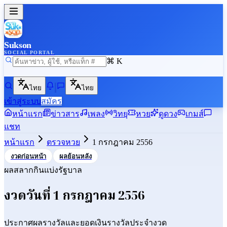
Sukson
SOCIAL PORTAL
⌘ K
ไทย
ไทย
เข้าสู่ระบบ
สมัคร
หน้าแรก
ข่าวสาร
เพลง
วิทยุ
หวย
ดูดวง
เกมส์
แชท
หน้าแรก
ตรวจหวย
1 กรกฎาคม 2556
งวดก่อนหน้า
ผลย้อนหลัง
ผลสลากกินแบ่งรัฐบาล
งวดวันที่
1 กรกฎาคม 2556
ประกาศผลรางวัลและยอดเงินรางวัลประจำงวด