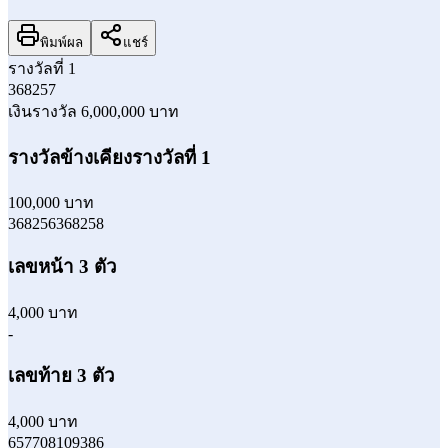
พิมพ์ผล
แชร์
รางวัลที่ 1
3
6
8
2
5
7
เงินรางวัล
6,000,000
บาท
รางวัลข้างเคียงรางวัลที่ 1
100,000
บาท
368256
368258
เลขหน้า 3 ตัว
4,000
บาท
-
เลขท้าย 3 ตัว
4,000
บาท
657
708
109
386