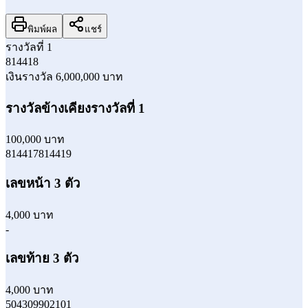
พิมพ์ผล
แชร์
รางวัลที่ 1
8
1
4
4
1
8
เงินรางวัล
6,000,000
บาท
รางวัลข้างเคียงรางวัลที่ 1
100,000
บาท
814417
814419
เลขหน้า 3 ตัว
4,000
บาท
-
เลขท้าย 3 ตัว
4,000
บาท
504
309
902
101