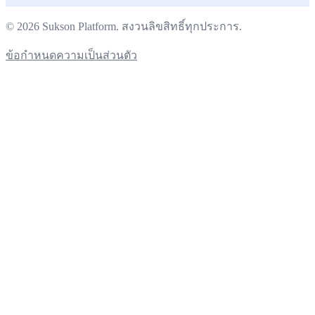
©
2026
Sukson Platform. สงวนลิขสิทธิ์ทุกประการ.
ข้อกำหนด
ความเป็นส่วนตัว