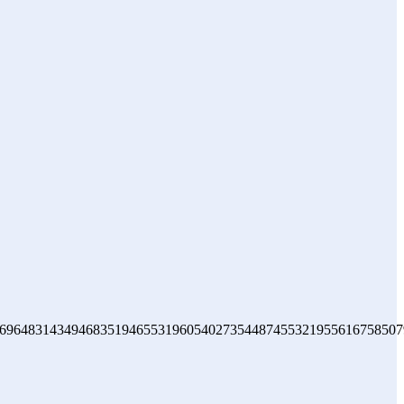
696
483143
494683
519465
531960
540273
544874
553219
556167
58507