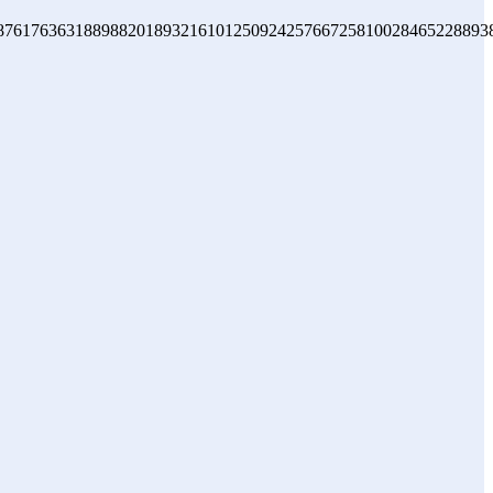
876
176363
188988
201893
216101
250924
257667
258100
284652
28893