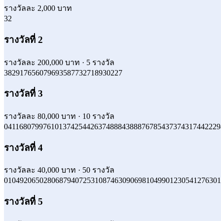
รางวัลละ 2,000 บาท
32
รางวัลที่ 2
รางวัลละ
200,000
บาท ·
5
รางวัล
382917
656079
693587
732718
930227
รางวัลที่ 3
รางวัลละ
80,000
บาท ·
10
รางวัล
041168
079976
101374
254426
374888
438887
678543
737431
744222
9
รางวัลที่ 4
รางวัลละ
40,000
บาท ·
50
รางวัล
010492
065028
068794
072531
087463
090698
104990
123054
127630
1
รางวัลที่ 5