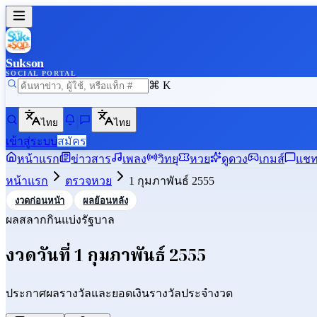
Sukson
SOCIAL PORTAL
⌘ K
ไทย
ไทย
เข้าสู่ระบบ
สมัคร
หน้าแรก
ข่าวสาร
เพลง
วิทยุ
หวย
ดูดวง
เกมส์
แช
หน้าแรก
ตรวจหวย
1 กุมภาพันธ์ 2555
งวดก่อนหน้า
ผลย้อนหลัง
ผลสลากกินแบ่งรัฐบาล
งวดวันที่
1 กุมภาพันธ์ 2555
ประกาศผลรางวัลและยอดเงินรางวัลประจำงวด